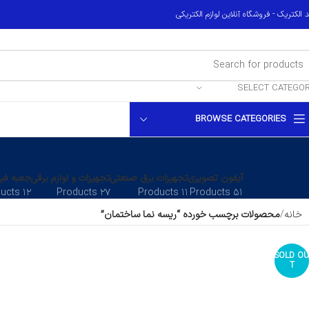
 الکتریک - فروشگاه آنلاین لوازم الکتریکی
SELECT CATEGO
BROWSE CATEGORIES
آیفون تصویری
تجهیزات برق صنعتی
تجهیزات و لوازم برقی
جعبه فیو
۱۲ Products
۲۷ Products
۱۱ Products
۵۱ Products
خانه
محصولات برچسب خورده “ریسه نما ساختمان”
SOLD OU
T