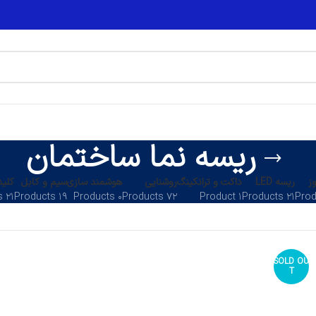
ریسه نما ساختمان
ز
ریسه LED
داکت و ترانکینگ
روشنایی
هوشمند سازی
سیم و کابل
کلید
۲۱ Products
۱۹ Products
۰ Products
۷۲ Products
۱ Product
۲۱ Products
SOLD OU
T