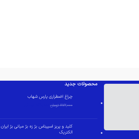
محصولات جدید
چراغ اضطراری پارس شهاب
830,000
تومان
872,000
تومان
کلید و پریز اسپیناس بژ زه بژ میانی بژ ایران
الکتریک