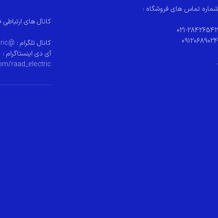
شماره تماس های فروشگاه :
کانال های ارتباطی ف
021-28426542
09120689024
کانال تلگرام :
@raad_electeric
آی دی اینستاگرام :
.
om/raad_electric