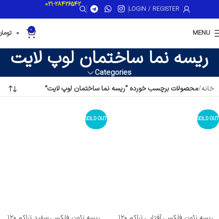
021-28426542
LOGIN / REGISTER
0
MENU
0
تومان
ریسه نما ساختمان لوپ لایت
Categories
خانه
محصولات برچسب خورده “ریسه نما ساختمان لوپ لایت”
SOLD OUT
SOLD OUT
ریسه نئون فلکسی آفتابی تراکم ۱۲۰
ریسه نئون فلکسی سفید تراکم ۱۲۰