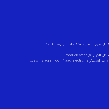
کانال های ارتباطی فروشگاه اینترنتی رعد الکتریک
کانال تلگرام :
@raad_electeric
آی دی اینستاگرام :
https://instagram.com/raad_electric