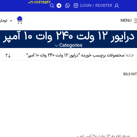
021-28426542
LOGIN / REGISTER
0
MENU
0
تومان
درایور 12 ولت 240 وات 10 آمپر
Categories
خانه
محصولات برچسب خورده “درایور 12 ولت 240 وات 10 آمپر”
SOLD OUT
منبع تغدیه ۱۲ ولت ۲۰ آمپر لوپ