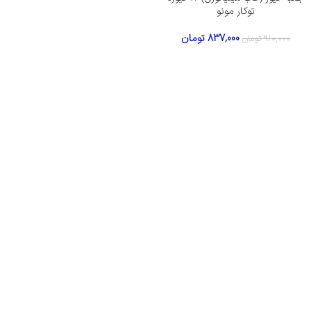
توکار مونو
837,000
تومان
910,000
تومان