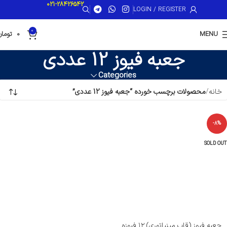
021-28426542
LOGIN / REGISTER
0
MENU
0
تومان
جعبه فیوز 12 عددی
Categories
خانه
محصولات برچسب خورده “جعبه فیوز 12 عددی”
-8%
SOLD OUT
جعبه فیوز (قاب مینیاتوری) ۱۲ فیوزه