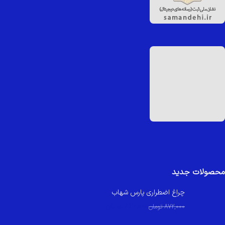
محصولات جدید
چراغ اضطراری پارس شهاب
830,000
تومان
872,000
تومان