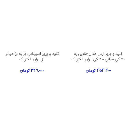
کلید و پریز ارس متال طلایی زه
کلید و پریز اسپیناس بژ زه بژ میانی
مشکی میانی مشکی ایران الکتریک
بژ ایران الکتریک
454,200
تومان
349,000
تومان