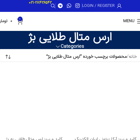
021-28426542
LOGIN / REGISTER
0
MENU
0
تومان
ارس متال طلایی بژ
Categories
خانه
محصولات برچسب خورده “ارس متال طلایی بژ”
کلید و پریز آرکا زیتونی ایران الکتریک
کلید و پریز ارس متال طلایی زه بژ