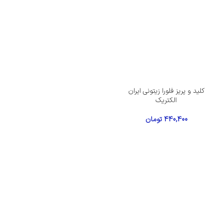
کلید و پریز فلورا زیتونی ایران
الکتریک
440,400
تومان