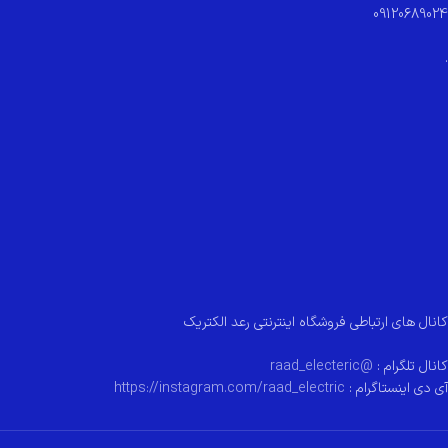
09120689024
.
کانال های ارتباطی فروشگاه اینترنتی رعد الکتریک
کانال تلگرام :
@raad_electeric
آی دی اینستاگرام :
https://instagram.com/raad_electric