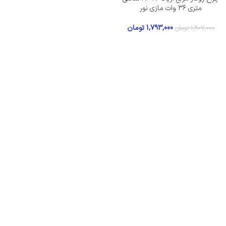
متری ۳۶ وات مازی نور
1,793,000
تومان
1,907,000
تومان