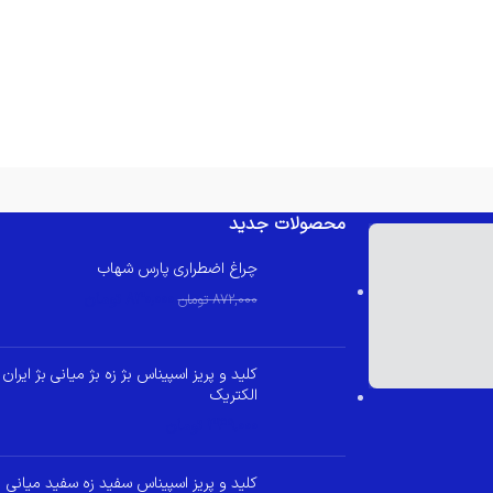
محصولات جدید
چراغ اضطراری پارس شهاب
830,000
تومان
872,000
تومان
کلید و پریز اسپیناس بژ زه بژ میانی بژ ایران
الکتریک
349,000
تومان
کلید و پریز اسپیناس سفید زه سفید میانی