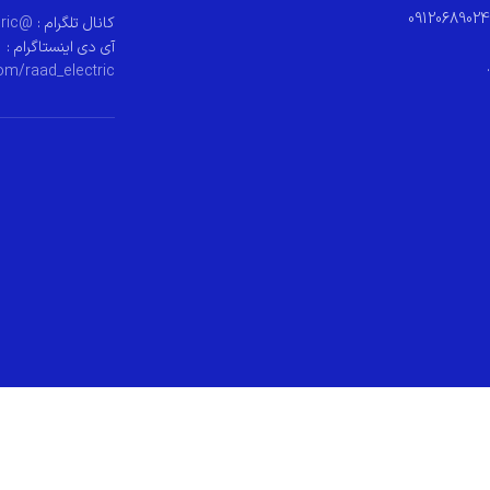
09120689024
کانال تلگرام :
@raad_electeric
آی دی اینستاگرام :
.
om/raad_electric