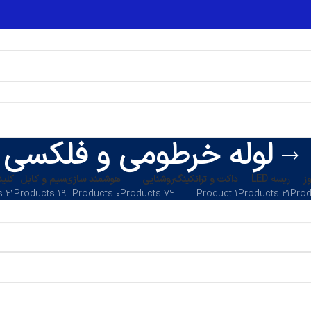
لوله خرطومی و فلکسی
ز
ریسه LED
داکت و ترانکینگ
روشنایی
هوشمند سازی
سیم و کابل
کلید
۲۱ Products
۱۹ Products
۰ Products
۷۲ Products
۱ Product
۲۱ Products