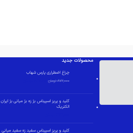
محصولات جدید
چراغ اضطراری پارس شهاب
830,000
تومان
872,000
تومان
کلید و پریز اسپیناس بژ زه بژ میانی بژ ایران
الکتریک
349,000
تومان
کلید و پریز اسپیناس سفید زه سفید میانی