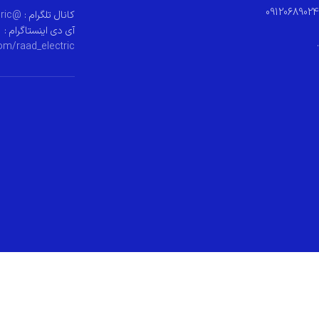
09120689024
کانال تلگرام :
@raad_electeric
آی دی اینستاگرام :
.
om/raad_electric