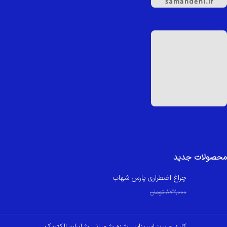
محصولات جدید
چراغ اضطراری پارس شهاب
830,000
تومان
872,000
تومان
کلید و پریز اسپیناس بژ زه بژ میانی بژ ایران الکتریک