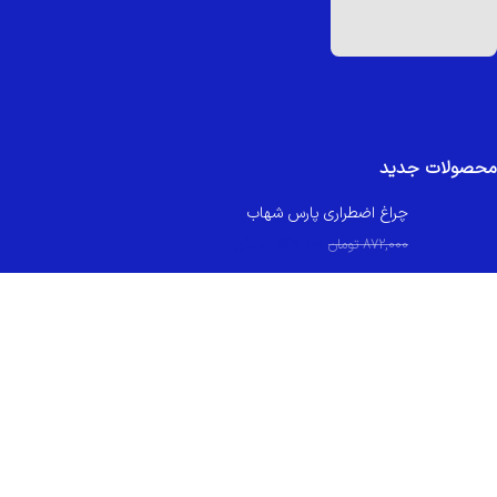
محصولات جدید
چراغ اضطراری پارس شهاب
830,000
تومان
872,000
تومان
کلید و پریز اسپیناس بژ زه بژ میانی بژ ایران الکتریک
349,000
تومان
کلید و پریز اسپیناس سفید زه سفید میانی سفید ایران الکتریک
299,800
تومان