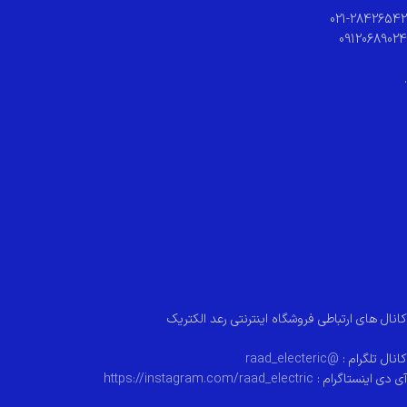
021-28426542
09120689024
.
کانال های ارتباطی فروشگاه اینترنتی رعد الکتریک
کانال تلگرام :
@raad_electeric
آی دی اینستاگرام :
https://instagram.com/raad_electric