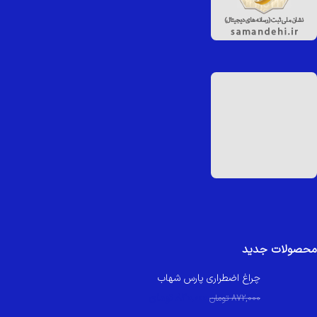
محصولات جدید
چراغ اضطراری پارس شهاب
830,000
تومان
872,000
تومان